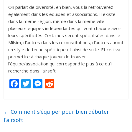
On parlait de diversité, eh bien, vous la retrouverez
également dans les équipes et associations. Il existe
dans la même région, même dans la même ville
plusieurs équipes indépendantes qui vont chacune avoir
leurs spécificités. Certaines seront spécialisées dans le
Milsim, d’autres dans les reconstitutions, d’autres auront
un style de tenue spécifique et ainsi de suite. Et ceci va
permettre à chaque joueur de trouver
l’équipe/association qui correspond le plus à ce qu’il
recherche dans l’airsoft.
F
T
M
R
ac
w
e
e
e
itt
ss
d
b
er
e
di
←
Comment s’équiper pour bien débuter
o
n
t
l’airsoft
o
g