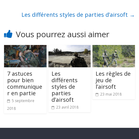
k
er
Les différents styles de parties d’airsoft
→
Vous pourrez aussi aimer
7 astuces
Les
Les règles de
pour bien
différents
jeu de
communique
styles de
l’airsoft
r en partie
parties
23 mai 2018
d’airsoft
5 septembre
23 avril 2018
2018