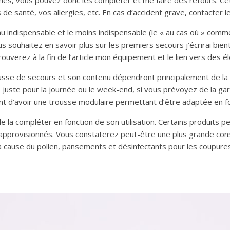
es, vous pouvez donc les compléter et me faire des retours. Cett
e santé, vos allergies, etc. En cas d’accident grave, contacter l
nu indispensable et le moins indispensable (le « au cas où » comm
ous souhaitez en savoir plus sur les premiers secours j’écrirai bi
rouverez à la fin de l’article mon équipement et le lien vers des é
rousse de secours et son contenu dépendront principalement de l
juste pour la journée ou le week-end, si vous prévoyez de la ga
sant d’avoir une trousse modulaire permettant d’être adaptée en f
 de la compléter en fonction de son utilisation. Certains produits
 réapprovisionnés. Vous constaterez peut-être une plus grande c
 cause du pollen, pansements et désinfectants pour les coupures 
s