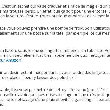
 C’est un sachet qui va se craquer et à l’aide de magie (d’un p
ns ma trousse perso. En effet, que ça soit pour une entorse
 de la voiture, c’est toujours pratique et permet de calmer la
place vous pouvez prendre une bombe de froid. Son utilisation
aisément sur une bosse sur la tête, par exemple, ce qui n’es
n flacon, sous forme de lingettes imbibées, en tube, etc. Per
ir en un seul élément et très rapidement de quoi nettoyer un
 sur Amazon
)
r un désinfectant indépendant, il vous faudra des lingettes 
des plaies il peut y laisser des peluches !
able, il va vous permettre de nettoyer les yeux (poussière, sé
 conseille d’avoir quelques doses à usage unique (très prati
ilite le nettoyage d’une plaie et évite le gaspillage. Il para
us.