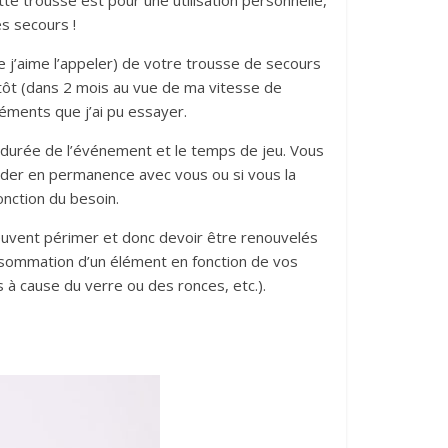
e trousse est pour une utilisation personnelle,
es secours !
e j’aime l’appeler) de votre trousse de secours
entôt (dans 2 mois au vue de ma vitesse de
léments que j’ai pu essayer.
a durée de l’événement et le temps de jeu. Vous
rder en permanence avec vous ou si vous la
onction du besoin.
 peuvent périmer et donc devoir être renouvelés
onsommation d’un élément en fonction de vos
à cause du verre ou des ronces, etc.).