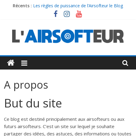
Passer
Récents :
Les règles de puissance de l’Airsofteur le Blog
au
Speedgame – Le murderer – Scénario Airsoft
contenu
J’ai dormi dans un Hamac – Ça tourne mal
La trousse de secours pour l’airsoft
Le Joule Creep
L'airsofteur
Le
blog
A propos
français
dédié
à
But du site
l'airsoft
Ce blog est destiné principalement aux airsofteurs ou aux
futurs airsofteurs. C’est un site sur lequel je souhaite
partager des idées, des astuces, des informations ou toutes