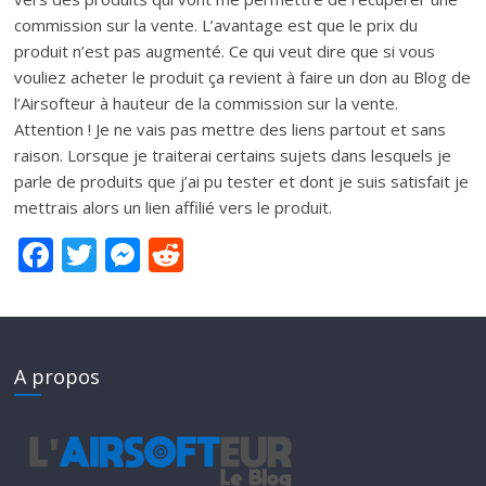
commission sur la vente. L’avantage est que le prix du
produit n’est pas augmenté. Ce qui veut dire que si vous
vouliez acheter le produit ça revient à faire un don au Blog de
l’Airsofteur à hauteur de la commission sur la vente.
Attention ! Je ne vais pas mettre des liens partout et sans
raison. Lorsque je traiterai certains sujets dans lesquels je
parle de produits que j’ai pu tester et dont je suis satisfait je
mettrais alors un lien affilié vers le produit.
F
T
M
R
ac
w
e
e
e
itt
ss
d
b
er
e
di
A propos
o
n
t
o
g
k
er