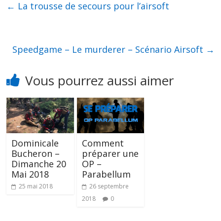
b
er
e
di
←
La trousse de secours pour l’airsoft
o
n
t
o
g
k
er
Speedgame – Le murderer – Scénario Airsoft
→
Vous pourrez aussi aimer
Dominicale
Comment
Bucheron –
préparer une
Dimanche 20
OP –
Mai 2018
Parabellum
25 mai 2018
26 septembre
2018
0