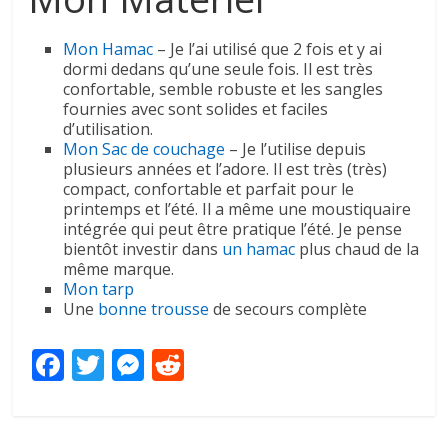
Mon Hamac
– Je l’ai utilisé que 2 fois et y ai
dormi dedans qu’une seule fois. Il est très
confortable, semble robuste et les sangles
fournies avec sont solides et faciles
d’utilisation.
Mon Sac de couchage
– Je l’utilise depuis
plusieurs années et l’adore. Il est très (très)
compact, confortable et parfait pour le
printemps et l’été. Il a même une moustiquaire
intégrée qui peut être pratique l’été. Je pense
bientôt investir dans
un hamac
plus chaud de la
même marque.
Mon tarp
Une
bonne trousse
de secours complète
F
T
M
R
ac
w
e
e
e
itt
ss
d