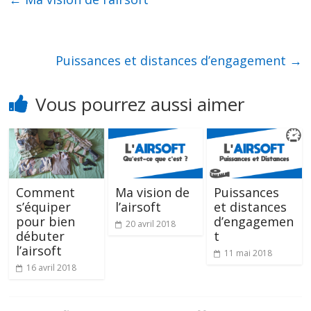
o
n
t
o
g
k
er
Puissances et distances d’engagement
→
Vous pourrez aussi aimer
Comment
Ma vision de
Puissances
s’équiper
l’airsoft
et distances
pour bien
d’engagemen
20 avril 2018
débuter
t
l’airsoft
11 mai 2018
16 avril 2018