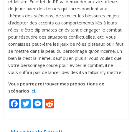
et Milsilm. En effet, le RP va demander aux airsofteurs
de jouer avec des tenues qui correspondent aux
thèmes des scénarios, de simuler les blessures en jeu,
d’adopter des accents ou comportements liés à leurs
rôles, d’être diplomates en évitant d’engager le combat
pour résoudre des situations conflictuelles, etc. Vous
connaissez peut-être les jeux de rôles plateaux où il faut
se mettre dans la peau du personnage qu’on incarne. Eh
bien là c’est la même, sauf qu’en plus si vous voulez que
votre personnage coure pour éviter le combat, il ne
vous suffira pas de lancer des dés il va falloir s’y mettre !
Vous pourrez retrouver mes propositions de
scénarios
ici
.
F
T
M
R
ac
w
e
e
e
itt
ss
d
b
er
e
di
←
Ma vision de l’airsoft